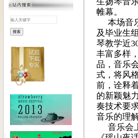
生扬琴音乐
帷幕。
本场音
及毕业生
搜索
琴教学近
3
丰富多样
品，音乐
式，将风
前，诠释着
的新颖魅
奏技术要
音乐的理
音乐会
《瑶山夜