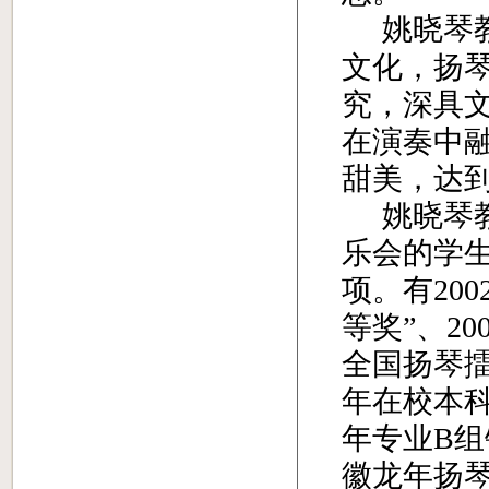
姚晓琴
文化，扬
究，深具
在演奏中
甜美，达
姚晓琴
乐会的学
项。
有
200
等奖”、
20
全国扬琴擂
年在校本
年专业
B
组
徽龙年扬