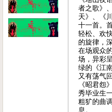
者之歌》
天》、《
十一首。
轻松、欢
的旋律，
在场观众
场，异彩
绿的《江
又有荡气
《昭君怨
秀毕业生
粗犷的曲
息。